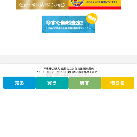
不動産の購⼊‧売却のことなら地域密着の
販売中の物件
ワールドレジデンシャル東日本に
おまかせください
売る
買う
貸す
借りる
販売中のリノベーション物件
掲載サイトをご確認ください
掲載サイトをご確認ください
物件サイトを見る