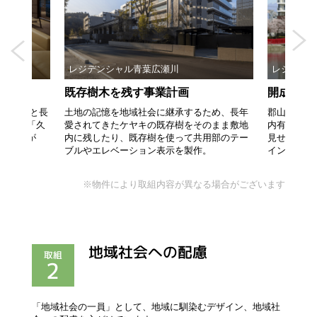
WERS
レジデンシャル青葉広瀬川
レジデン
イン
既存樹木を残す事業計画
開成山公
心「あすと長
土地の記憶を地域社会に継承するため、長年
郡山市民の
官職人「久
愛されてきたケヤキの既存樹をそのまま敷地
内有数の桜
左官壁が
内に残したり、既存樹を使って共用部のテー
見せる開成
ブルやエレベーション表示を製作。
イン。
※物件により取組内容が異なる場合がございます
地域社会への配慮
取組
2
「地域社会の一員」として、地域に馴染むデザイン、地域社