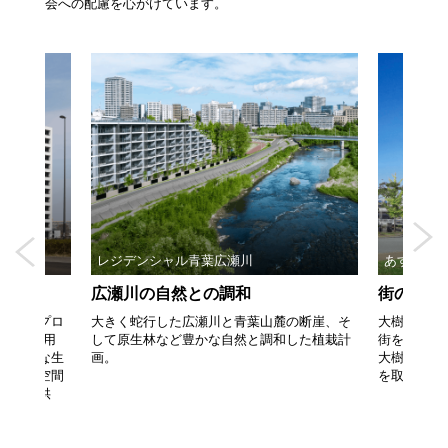
会への配慮を心がけています。
レジデンシャル青葉広瀬川
あすとレジ
供給
広瀬川の自然との調和
街の未来
公募型プロ
大きく蛇行した広瀬川と青葉山麓の断崖、そ
大樹のよう
工法を採用
して原生林など豊かな自然と調和した植栽計
街を見守る
の新たな生
画。
大樹の幹や
す交流空間
を取り入れ
企画し供