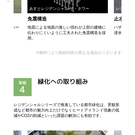
あすとレジデンシャル ザ・タワー
レジデン
免震構造
止水板の
（マンホー
地震による地面の激しい揺れが上部の建物に
ハザードエ
伝わりにくいように工夫された免震構造を採
浸水を抑制
用。
※物件により取組内容が異なる場合がございます
緑化への取り組み
取組
4
レジデンシャルシリーズで推進している都市緑化は、景観形
成など都市の魅力向上だけでなくヒートアイランド現象の低
減やCO2の削減といった課題の解決にも有効です。