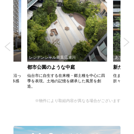
WERS
レジデンシャル青葉広瀬川
あすとレジ
都市公園のような中庭
新たな杜
ローチに沿っ
仙台市に自生する在来種・郷土種を中心に四
住まいと街
き、立体感
季を表現。土地の記憶を継承した風景を創
折々の植栽
造。
※物件により取組内容が異なる場合がございます