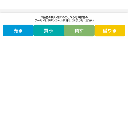
不動産の購⼊‧売却のことなら地域密着の
ワールドレジデンシャル東日本に
おまかせください
販売中の物件
売る
買う
貸す
借りる
販売中のリノベーション物件
掲載サイトをご確認ください
掲載サイトをご確認ください
物件サイトを見る