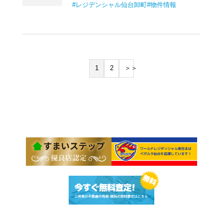
レジデンシャル仙台卸町
物件情報
1
2
＞＞