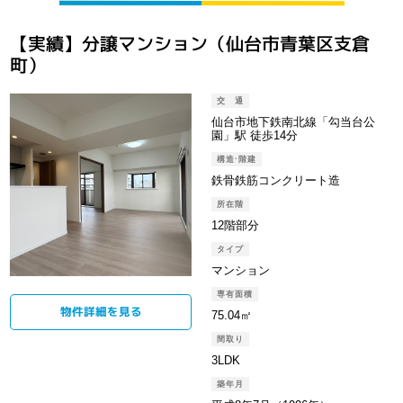
【実績】分譲マンション（仙台市青葉区支倉
町）
交 通
仙台市地下鉄南北線「勾当台公
園」駅 徒歩14分
構造·階建
鉄骨鉄筋コンクリート造
所在階
12階部分
タイプ
マンション
専有面積
物件詳細を⾒る
75.04㎡
間取り
3LDK
築年月