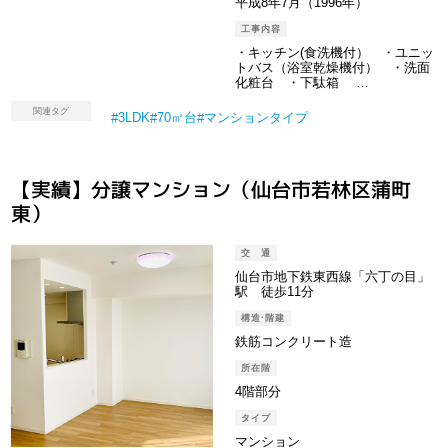
平成8年7月（1996年）
工事内容
・キッチン(食洗機付） ・ユニッ
トバス（浴室乾燥機付） ・洗面
化粧台 ・下駄箱 …
関連タグ
3LDK
70㎡台
マンションタイプ
【実績】分譲マンション（仙台市若林区蒲町
東）
交 通
仙台市地下鉄東西線「六丁の目」
駅 徒歩11分
構造·階建
鉄筋コンクリート造
所在階
4階部分
タイプ
マンション