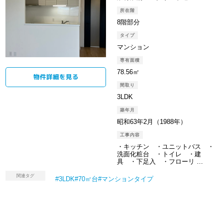
所在階
8階部分
タイプ
マンション
専有面積
78.56㎡
物件詳細を⾒る
間取り
3LDK
築年月
昭和63年2月（1988年）
工事内容
・キッチン ・ユニットバス ・
洗面化粧台 ・トイレ ・建
具 ・下足入 ・フローリ …
関連タグ
3LDK
70㎡台
マンションタイプ