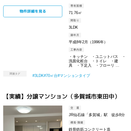
専有面積
物件詳細を⾒る
71.76㎡
間取り
3LDK
築年月
平成8年2月（1996年）
工事内容
・キッチン ・ユニットバス ・
洗面化粧台 ・トイレ ・建
具 ・下足入 ・フローリ …
関連タグ
3LDK
70㎡台
マンションタイプ
【実績】分譲マンション（多賀城市東田中）
交 通
JR仙石線「多賀城」駅 徒歩8分
構造·階建
鉄骨鉄筋コンクリート造